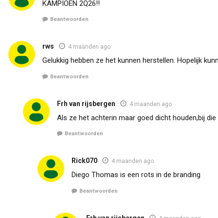
KAMPIOEN 2Q26!!
Beantwoorden
rws
4 maanden ago
Gelukkig hebben ze het kunnen herstellen. Hopelijk k
Beantwoorden
Frh van rijsbergen
4 maanden ago
Als ze het achterin maar goed dicht houden,bij die
Beantwoorden
Rick070
4 maanden ago
Diego Thomas is een rots in de branding
Beantwoorden
Frh van rijsbergen