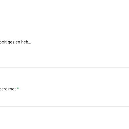
 ooit gezien heb…
*
keerd met