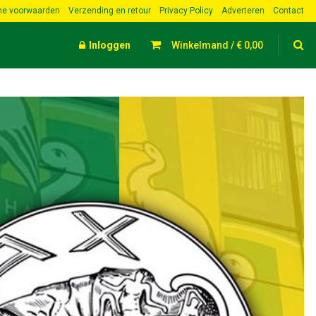
e voorwaarden
Verzending en retour
Privacy Policy
Adverteren
Contact
Inloggen
Winkelmand /
€
0,00