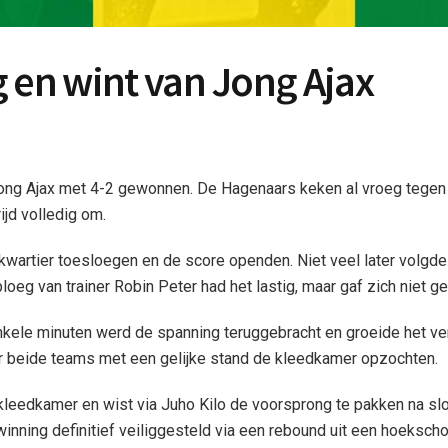
 en wint van Jong Ajax
ong Ajax met 4-2 gewonnen. De Hagenaars keken al vroeg tegen
ijd volledig om.
wartier toesloegen en de score openden. Niet veel later volgd
oeg van trainer Robin Peter had het lastig, maar gaf zich niet 
 enkele minuten werd de spanning teruggebracht en groeide het ve
or beide teams met een gelijke stand de kleedkamer opzochten.
 kleedkamer en wist via Juho Kilo de voorsprong te pakken na sl
inning definitief veiliggesteld via een rebound uit een hoeksc