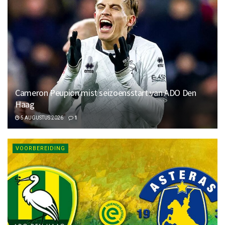
Cameron Peupion mist seizoensstart van ADO Den
Haag
5 AUGUSTUS 2026
1
VOORBEREIDING