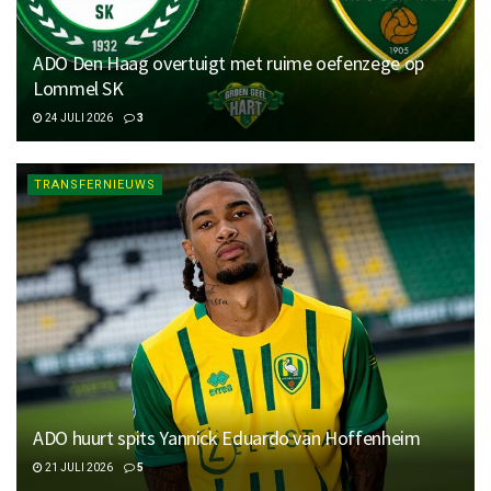
ADO Den Haag overtuigt met ruime oefenzege op
Lommel SK
24 JULI 2026
3
TRANSFERNIEUWS
ADO huurt spits Yannick Eduardo van Hoffenheim
21 JULI 2026
5