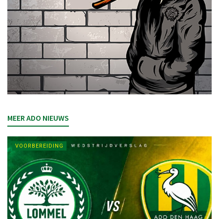
MEER ADO NIEUWS
VOORBEREIDING