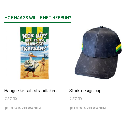
HOE HAAGS WIL JE HET HEBBUH?
Haagse ketsâh-strandlaken
Stork-design cap
€
27,50
€
27,50
IN WINKELWAGEN
IN WINKELWAGEN