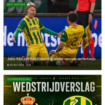
ADO NIEUWS
Juho Kilo zet handtekening onder nieuwe verbintenis
20 JULI 2026
3
VOORBEREIDING