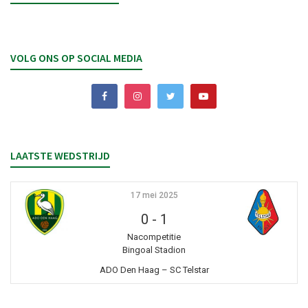
VOLG ONS OP SOCIAL MEDIA
LAATSTE WEDSTRIJD
17 mei 2025
0
-
1
Nacompetitie
Bingoal Stadion
ADO Den Haag – SC Telstar