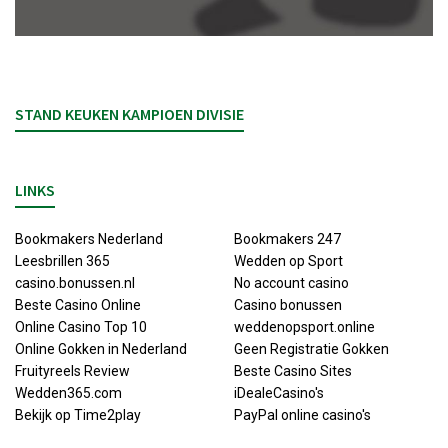
STAND KEUKEN KAMPIOEN DIVISIE
LINKS
Bookmakers Nederland
Bookmakers 247
Leesbrillen 365
Wedden op Sport
casino.bonussen.nl
No account casino
Beste Casino Online
Casino bonussen
Online Casino Top 10
weddenopsport.online
Online Gokken in Nederland
Geen Registratie Gokken
Fruityreels Review
Beste Casino Sites
Wedden365.com
iDealeCasino's
Bekijk op Time2play
PayPal online casino's