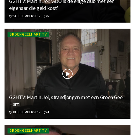
GGHTV: Martin Jol: ‘ADO is de enige club met een
eigenaar die geld kost’
23 DECEMBER 2017
5
GROENGEELHART TV
GGHTV: Martin Jol, strandjongen met een Groen Geel
Hart!
18 DECEMBER 2017
4
GROENGEELHART TV