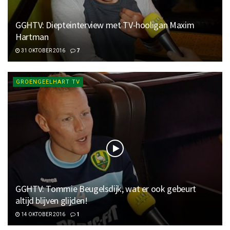
GGHTV: Diepteinterview met TV-hooligan Maxim
Hartman
31 OKTOBER 2016
7
GROENGEELHART TV
GGHTV: Tommie Beugelsdijk, wat er ook gebeurt
altijd blijven glijden!
14 OKTOBER 2016
1