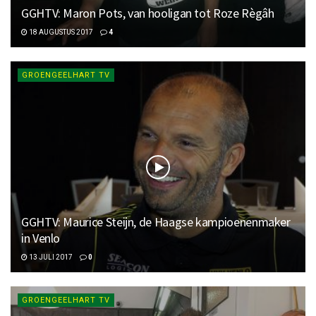
GGHTV: Maron Pots, van hooligan tot Roze Règâh
18 AUGUSTUS 2017
4
GROENGEELHART TV
GGHTV: Maurice Steijn, de Haagse kampioenenmaker
in Venlo
13 JULI 2017
0
GROENGEELHART TV