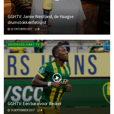
GGHTV: Jamie Westland, de Haagse
drumstokkenfetisjist
22 OKTOBER 2017
0
GROENGEELHART TV
GGHTV: Een bara voor Becker
16 SEPTEMBER 2017
4