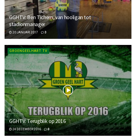
GGHTV: Ben Tichem, van hooligan tot
stadionmanager
20 JANUARI 2017
3
GROENGEELHART TV
GGHTV: Terugblik op 2016
24 DECEMBER 2016
0