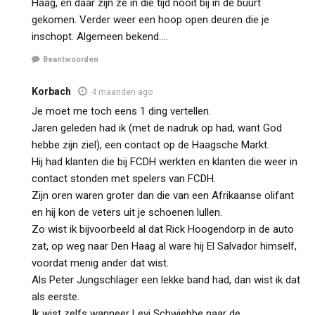
Haag, en daar zijn ze in die tijd nooit bij in de buurt
gekomen. Verder weer een hoop open deuren die je
inschopt. Algemeen bekend….
Beantwoorden
Korbach
4 maanden ago
Je moet me toch eens 1 ding vertellen.
Jaren geleden had ik (met de nadruk op had, want God
hebbe zijn ziel), een contact op de Haagsche Markt.
Hij had klanten die bij FCDH werkten en klanten die weer in
contact stonden met spelers van FCDH.
Zijn oren waren groter dan die van een Afrikaanse olifant
en hij kon de veters uit je schoenen lullen.
Zo wist ik bijvoorbeeld al dat Rick Hoogendorp in de auto
zat, op weg naar Den Haag al ware hij El Salvador himself,
voordat menig ander dat wist.
Als Peter Jungschläger een lekke band had, dan wist ik dat
als eerste.
Ik wist zelfs wanneer Levi Schwiebbe naar de