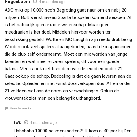
Hogenboom
4 maanden ago
ADO mikt op.10.000 scc’s Begroting gaat naar om en nabij 20
miljoen. Bolt wenst niveau Sparta te spelen komend seizoen. Al
is het natuurlijk geen exacte wetenschap. Maar goed
meedraaien is het doel. Middelen hiervoor worden ter
beschikking gesteld. Wotte en MC Laughlin zijn reeds druk bezig
Worden ook veel spelers al.aangeboden, naast de inspanningen
die de club zelf onderneemt.. Moet een mix worden van jonge
talenten en wat meer ervaren spelers, dit voor een goede
balans. Men is ook niet tevreden over de jeugd en onder 21.
Gaat ook.op de schop. Bedoeling is dat die gaan leveren aan de
selectie. Opleiden en met winst doorverkopen dus. A1 en onder
21 voldoen niet aan de norm en verwachtingen. Ook in de
vrouwentak ziet men een belangrijk uithangbord.
Beantwoorden
rws
4 maanden ago
Hahahaha 10000 seizoenkaarten?! Ik kom al 40 jaar bij Den