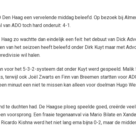
ADO Den Haag een vervelende middag beleefd. Op bezoek bij Alm
 van ADO toch hard onderuit: 4-1.
ag zo wachtte dan eindelijk een feit: het debuut van Dick Adv
en van het seizoen heeft beleefd onder Dirk Kuyt maar met Advo
redivisie wil halen.
n voor het 5-3-2-systeem dat onder Kuyt werd gespeeld. Malik 
ts, terwijl ook Joël Zwarts en Finn van Breemen startten voor AD
n een minuut een niet te missen kan alleen voor doelman Hugo W
land te duchten had. De Haagse ploeg speelde goed, creërde vee
een voorsprong. Een fraaie tegenaanval via Mario Bilate en Xande
 Ricardo Kishna werd het niet lang erna bijna 0-2, maar de midd