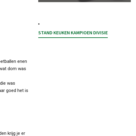
STAND KEUKEN KAMPIOEN DIVISIE
oetballen enen
n wat dom was
 die was
aar goed het is
n krijg je er