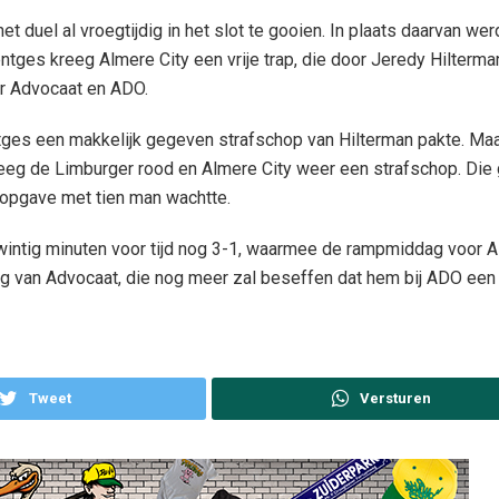
t duel al vroegtijdig in het slot te gooien. In plaats daarvan we
tges kreeg Almere City een vrije trap, die door Jeredy Hilterm
or Advocaat en ADO.
es een makkelijk gegeven strafschop van Hilterman pakte. Maa
reeg de Limburger rood en Almere City weer een strafschop. Die g
 opgave met tien man wachtte.
twintig minuten voor tijd nog 3-1, waarmee de rampmiddag voor
ng van Advocaat, die nog meer zal beseffen dat hem bij ADO een 
Tweet