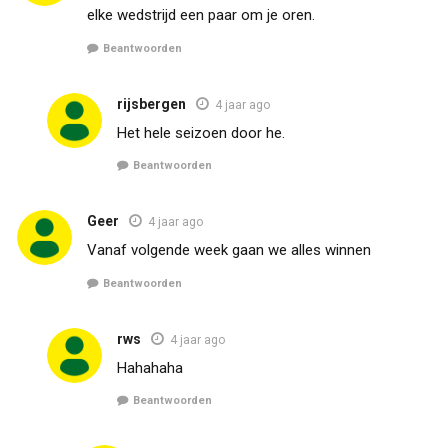
elke wedstrijd een paar om je oren.
Beantwoorden
rijsbergen
4 jaar ago
Het hele seizoen door he.
Beantwoorden
Geer
4 jaar ago
Vanaf volgende week gaan we alles winnen
Beantwoorden
rws
4 jaar ago
Hahahaha
Beantwoorden