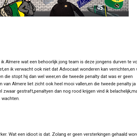
ik Almere wat een behoorlijk jong team is deze jongens durven te v
niet,en ik verwacht ook niet dat Advocaat wonderen kan verrichten,e
en die stopt hij dan wel weer,en die tweede penalty dat was er geen
n van Almere liet zicht ook heel mooi vallen,en die tweede penalty ja
eel zwaar gestraft,penaltyen dan nog rood krijgen vind ik belachelijk,m
n wachten.
. Wat een idioot is dat. Zolang er geen versterkingen gehaald worde