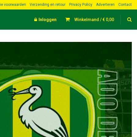
e voorwaarden
Verzending en retour
Privacy Policy
Adverteren
Contact
Inloggen
Winkelmand /
€
0,00