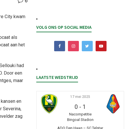
6
ere City kwam
VOLG ONS OP SOCIAL MEDIA
ocaat als
caat aan het
Sellouki had
O. Door een
LAATSTE WEDSTRIJD
entges, maar
17 mei 2025
l kansen en
0
-
1
r Severina,
Nacompetitie
envelder zag
Bingoal Stadion
ADO Den Haag – SC Telstar