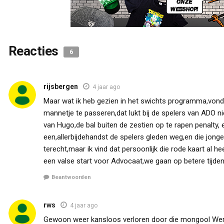
Reacties
6
rijsbergen
4 jaar ago
Maar wat ik heb gezien in het swichts programma,vond 
mannetje te passeren,dat lukt bij de spelers van ADO 
van Hugo,de bal buiten de zestien op te rapen penalty, 
een,allerbijdehandst de spelers gleden weg,en die jonge
terecht,maar ik vind dat persoonlijk die rode kaart al h
een valse start voor Advocaat,we gaan op betere tijde
Beantwoorden
rws
4 jaar ago
Gewoon weer kansloos verloren door die mongool Werker