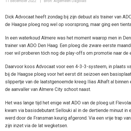
11 december 2022
Bron: Algemeen Dagblad
Dick Advocaat heeft zondag bij zijn debuut als trainer van 
de Haagse ploeg nog wel op voorsprong, maar ging een tiental
In een waterkoud Almere was het moment waarop men in Den Ha
trainer van ADO Den Haag. Een ploeg die zware eerste maand
roer wil proberen tóch nog de play-offs om promotie naar de e
Daarvoor koos Advocaat voor een 4-3-3-systeem, in plaats va
bij de Haagse ploeg voor het eerst dit seizoen een basisplaa
slippertje van de laatstgenoemde kreeg Ilias Alhaft al binne
de aanvaller van Almere City schoot naast.
Het was lange tijd het enige wat ADO van de ploeg uit Flevo
kwam via basisdebutant Sellouki al in de dertiende minuut in 
werd door de Fransman keurig afgerond. Via een vrije trap van
zijn inzet via de lat wegketsen.