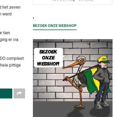
rd het zeven
an werd
BEZOEK ONZE WEBSHOP
r tien
ing er via
 ADO compleet
hele pittige