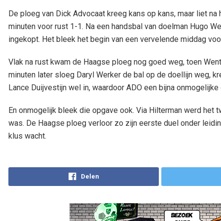
De ploeg van Dick Advocaat kreeg kans op kans, maar liet na he
minuten voor rust 1-1. Na een handsbal van doelman Hugo Wen
ingekopt. Het bleek het begin van een vervelende middag vo
Vlak na rust kwam de Haagse ploeg nog goed weg, toen Wentg
minuten later sloeg Daryl Werker de bal op de doellijn weg, k
Lance Duijvestijn wel in, waardoor ADO een bijna onmogelijke
En onmogelijk bleek die opgave ook. Via Hilterman werd het 
was. De Haagse ploeg verloor zo zijn eerste duel onder leidi
klus wacht.