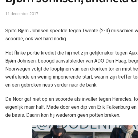
11 december 2017
Spits Bjørn Johnsen speelde tegen Twente (2-3) misschien wel
scoorde, ook wel hard nodig.
Het flinke portie krediet die hij met zijn gelijkmaker tegen A
Bjørn Johnsen, beoogd aanvalsleider van ADO Den Haag, bego
Noorwegen volgt de looplijnen van een dronken tor en mist he
weifelende en weinig imponerende start, waarin zijn treffer t
en een gebroken neus verder naar de bank.
De Noor gaf niet op en scoorde als invaller tegen Heracles, to
eigenlijk maar half. Mede door een dip van Erik Falkenburg e
de basis. Daarin kon hij wederom geen potten breken.