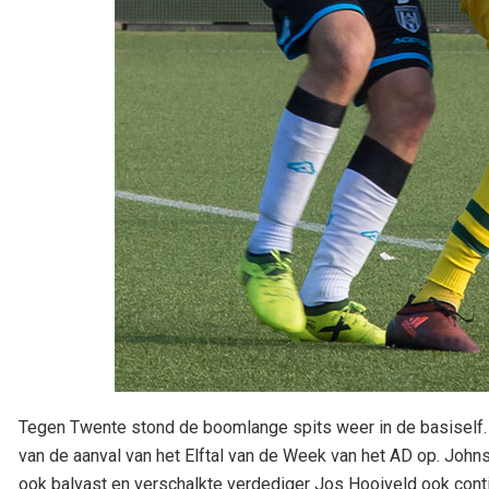
Tegen Twente stond de boomlange spits weer in de basiself. H
van de aanval van het Elftal van de Week van het AD op. Johns
ook balvast en verschalkte verdediger Jos Hooiveld ook continu