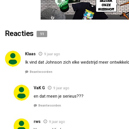
Reacties
11
Klaas
9 jaar ago
Ik vind dat Johnson zich elke wedstrijd meer ontwikkeld
Beantwoorden
VaK G
9 jaar ago
en dat meen je serieus???
Beantwoorden
rws
9 jaar ago