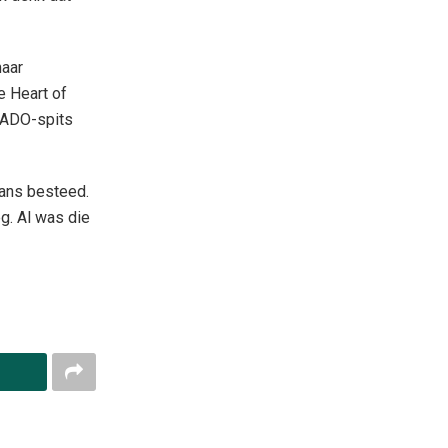
maar
se Heart of
n ADO-spits
fans besteed.
g. Al was die