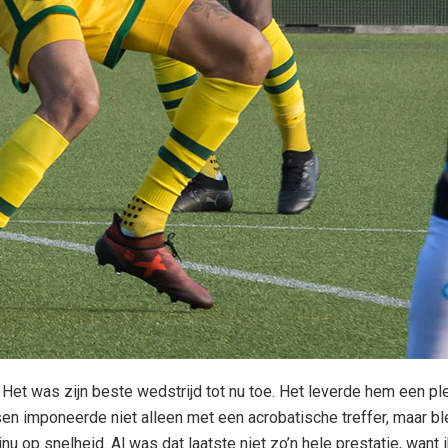
et was zijn beste wedstrijd tot nu toe. Het leverde hem een ple
en imponeerde niet alleen met een acrobatische treffer, maar ble
 op snelheid. Al was dat laatste niet zo’n hele prestatie, want 