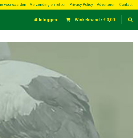
e voorwaarden
Verzending en retour
Privacy Policy
Adverteren
Contact
Inloggen
Winkelmand /
€
0,00