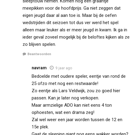
sleeptouw nemen. Komen nog een graantje
meepikken voor de hoofdprijs. Ga niet zeggen dat
eigen jeugd daar al aan toe is. Maar bij de oefen
wedstrjiden dit seizoen tot dus ver werd het spel
alleen maar leuker als er meer jeugd in kwam. Ik ga in
ieder geval zoveel mogelijk bij de beloftes kijken als ze
zo blijven spelen.
Beantwoorden
navram
9 jaar ago
Bedoelde met oudere speler, eentje van rond de
25 ofzo met nog een restwaarde!
Zo eentje als Lars Veldwijk, zou zo goed hier
passen. Kan je later nog verkopen.
Maar armzielige ADO kan niet eens 4 ton
ophoesten, wat een drama zeg!
Zal wel weer een jaar worden tussen de 12 en
15e plek.
Gaat de sleeping giant nog eens wakker worden?