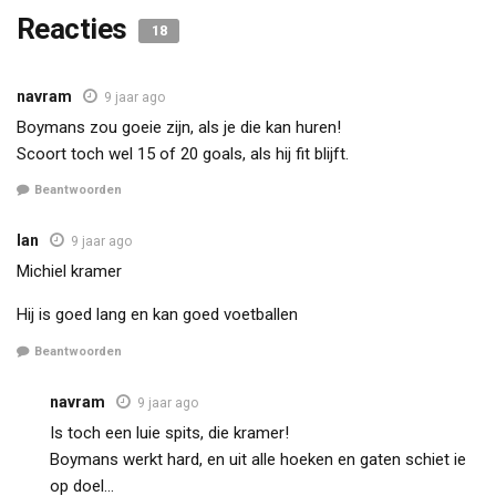
Reacties
18
navram
9 jaar ago
Boymans zou goeie zijn, als je die kan huren!
Scoort toch wel 15 of 20 goals, als hij fit blijft.
Beantwoorden
Ian
9 jaar ago
Michiel kramer
Hij is goed lang en kan goed voetballen
Beantwoorden
navram
9 jaar ago
Is toch een luie spits, die kramer!
Boymans werkt hard, en uit alle hoeken en gaten schiet ie
op doel…