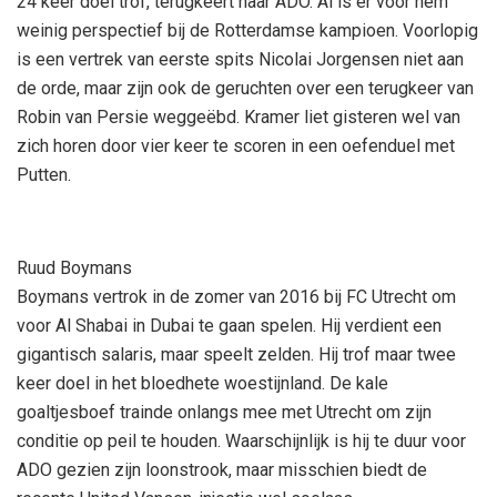
24 keer doel trof, terugkeert naar ADO. Al is er voor hem
weinig perspectief bij de Rotterdamse kampioen. Voorlopig
is een vertrek van eerste spits Nicolai Jorgensen niet aan
de orde, maar zijn ook de geruchten over een terugkeer van
Robin van Persie weggeëbd. Kramer liet gisteren wel van
zich horen door vier keer te scoren in een oefenduel met
Putten.
Ruud Boymans
Boymans vertrok in de zomer van 2016 bij FC Utrecht om
voor Al Shabai in Dubai te gaan spelen. Hij verdient een
gigantisch salaris, maar speelt zelden. Hij trof maar twee
keer doel in het bloedhete woestijnland. De kale
goaltjesboef trainde onlangs mee met Utrecht om zijn
conditie op peil te houden. Waarschijnlijk is hij te duur voor
ADO gezien zijn loonstrook, maar misschien biedt de