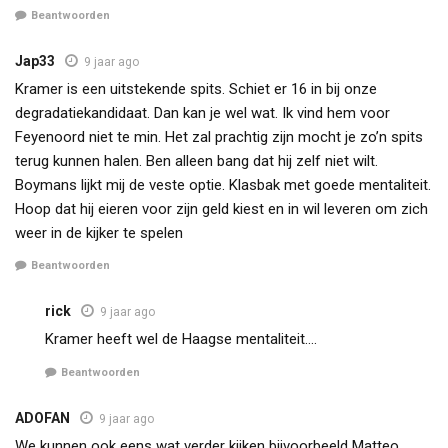
Beantwoorden
Jap33
9 jaar ago
Kramer is een uitstekende spits. Schiet er 16 in bij onze
degradatiekandidaat. Dan kan je wel wat. Ik vind hem voor
Feyenoord niet te min. Het zal prachtig zijn mocht je zo’n spits
terug kunnen halen. Ben alleen bang dat hij zelf niet wilt.
Boymans lijkt mij de veste optie. Klasbak met goede mentaliteit.
Hoop dat hij eieren voor zijn geld kiest en in wil leveren om zich
weer in de kijker te spelen
Beantwoorden
rick
9 jaar ago
Kramer heeft wel de Haagse mentaliteit….
Beantwoorden
ADOFAN
9 jaar ago
We kunnen ook eens wat verder kijken bijvoorbeeld Matteo