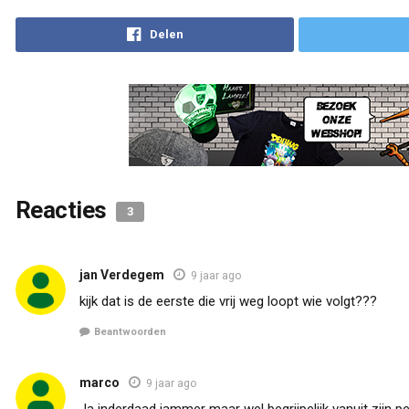
Reacties
3
jan Verdegem
9 jaar ago
kijk dat is de eerste die vrij weg loopt wie volgt???
Beantwoorden
marco
9 jaar ago
Ja inderdaad jammer maar wel begrijpelijk vanuit zijn 