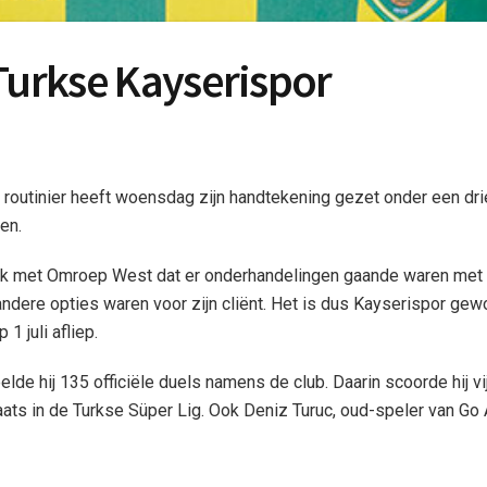
Turkse Kayserispor
outinier heeft woensdag zijn handtekening gezet onder een drie
en.
 met Omroep West dat er onderhandelingen gaande waren met Ir
ok andere opties waren voor zijn cliënt. Het is dus Kayserispor ge
 juli afliep.
e hij 135 officiële duels namens de club. Daarin scoorde hij vij
ats in de Turkse Süper Lig. Ook Deniz Turuc, oud-speler van Go