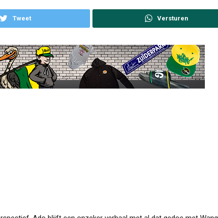
Tweet
perspectief. Ado blijft een onzeker verhaal met al dat gedoe met Wan