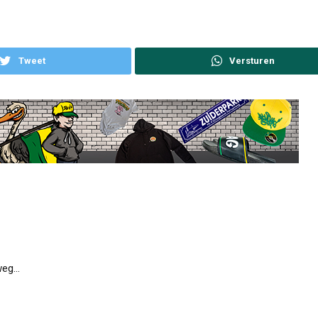
Tweet
 weg…