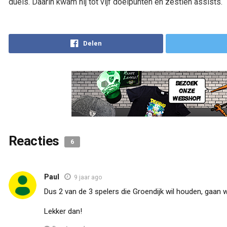
duels. Daarin kwam hij tot vijf doelpunten en zestien assists.
Reacties
6
Paul
9 jaar ago
Dus 2 van de 3 spelers die Groendijk wil houden, gaan
Lekker dan!