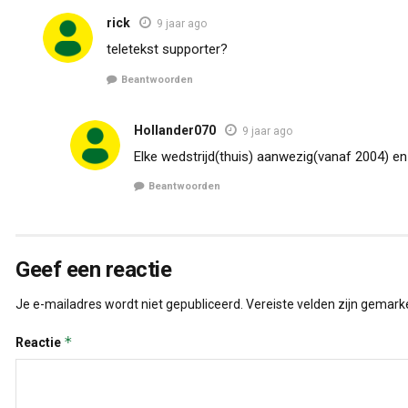
rick
9 jaar ago
teletekst supporter?
Beantwoorden
Hollander070
9 jaar ago
Elke wedstrijd(thuis) aanwezig(vanaf 2004) en o
Beantwoorden
Geef een reactie
Je e-mailadres wordt niet gepubliceerd.
Vereiste velden zijn gemar
*
Reactie