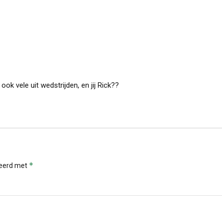
ok vele uit wedstrijden, en jij Rick??
*
keerd met