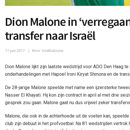
Dion Malone in ‘verregaa
transfer naar Israël
11 juni 2017
Bron: Voetbalzone
Dion Malone lijkt zijn laatste wedstrijd voor ADO Den Haag 
onderhandelingen met Hapoel Ironi Kiryat Shmona en de transfe
De 28-jarige Malone speelde met name een ijzersterke twee
Nasser El Khayati. Hij kon zijn contract in april al met drie s
gesprek zou gaan. Malone gaat nu dus vrijwel zeker transfervri
Malone, die ook in de achterhoede uit de voeten kan, speeld
club zijn debuut in het profvoetbal. Na 81 wedstrijden vertrok 